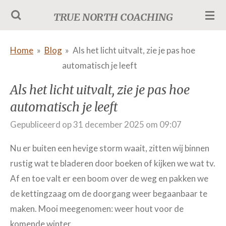
Ga
TRUE NORTH COACHING
direct
naar
Home
»
Blog
»
Als het licht uitvalt, zie je pas hoe
de
automatisch je leeft
hoofdinhoud
Als het licht uitvalt, zie je pas hoe
automatisch je leeft
Gepubliceerd op 31 december 2025 om 09:07
Nu er buiten een hevige storm waait, zitten wij binnen
rustig wat te bladeren door boeken of kijken we wat tv.
Af en toe valt er een boom over de weg en pakken we
de kettingzaag om de doorgang weer begaanbaar te
maken. Mooi meegenomen: weer hout voor de
komende winter.