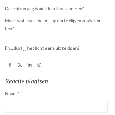
De echte vraag is niet: kan ik veranderen?
Maar: wat levert het mij op om te blijven zoals ik nu
ben?
En…
durf jij het licht eens uit te doen
?
D
D
S
D
e
e
h
e
l
e
a
l
e
l
r
e
Reactie plaatsen
n
e
n
Naam *