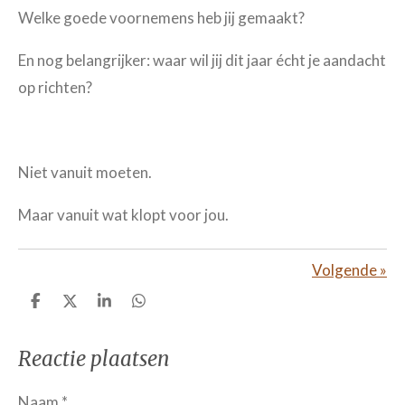
Welke goede voornemens heb jij gemaakt?
En nog belangrijker: waar wil jij dit jaar écht je aandacht
op richten?
Niet vanuit moeten.
Maar vanuit wat klopt voor jou.
Volgende
»
D
D
S
D
e
e
h
e
l
e
a
l
e
l
r
e
Reactie plaatsen
n
e
n
Naam *