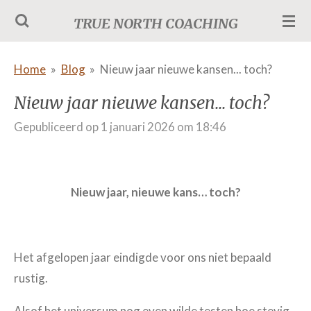
Ga
TRUE NORTH COACHING
direct
naar
Home
»
Blog
»
Nieuw jaar nieuwe kansen... toch?
de
Nieuw jaar nieuwe kansen... toch?
hoofdinhoud
Gepubliceerd op 1 januari 2026 om 18:46
Nieuw jaar, nieuwe kans… toch?
Het afgelopen jaar eindigde voor ons niet bepaald
rustig.
Alsof het universum nog even wilde testen hoe stevig